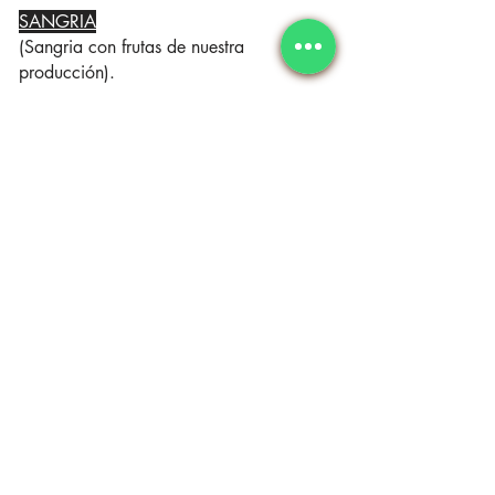
SANGRIA
(Sangria con frutas de nuestra
producción).
-Sangria di vino rosso con frutta di nostra
produzione.
-Home made Red Sweetened Wine
Sangria glass with fruits.
-Sangria aux fruits de notre fabrication.
€ 16,00.-
€ 9,00.-
1 Lt.
| 0,50 Lt.
€ 7,00.-
COPA - CALICE - GLASS - VERRE
AGUA MINERAL
(Natural, Gasificada ò ligeramente
gasificada).
-Acqua Naturale, Frizzante ò
leggermente frizzante.