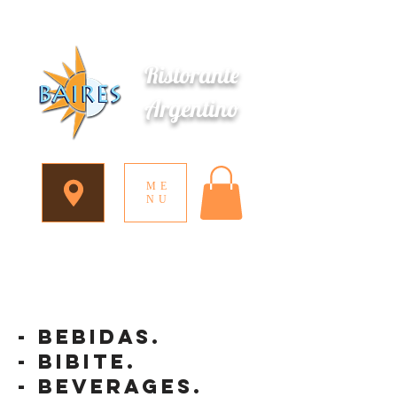
Ristorante
Argentino
ME
NU
- bebidas.
- bibite.
- beverages.