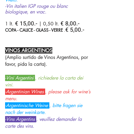
-Vin italien IGP rouge ou blanc
biologique, en vrac.
€ 15,00.-
€ 8,00.-
1 lt.
| 0,50 lt.
€ 5,00.-
COPA - CALICE - GLASS - VERRE
.
VINOS ARGENTINOS
(Amplio surtido de Vinos Argentinos, por
favor, pida la carta).
-Vini Argentini
, richiedere la carta dei
vini.
-Argentinian Wines
, please ask for wine’s
menu.
-Argentinische Weine
, bitte fragen sie
nach der weinkarte.
-Vins Argentins
, veuillez demander la
carte des vins.