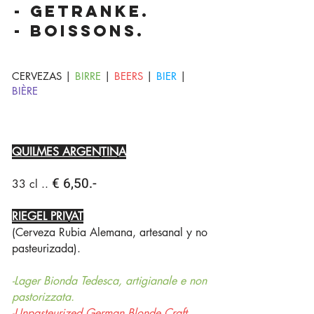
- getranke.
- boissons.
-
CERVEZAS |
BIRRE
|
BEERS
|
BIER
|
BIÈRE
QUILMES ARGENTINA
€ 6
,50.-
33 cl ..
RIEGEL PRIVAT
(Cerveza Rubia Alemana, artesanal y no
pasteurizada).
-Lager Bionda Tedesca, artigianale e non
pastorizzata.
-Unpasteurized German Blonde Craft