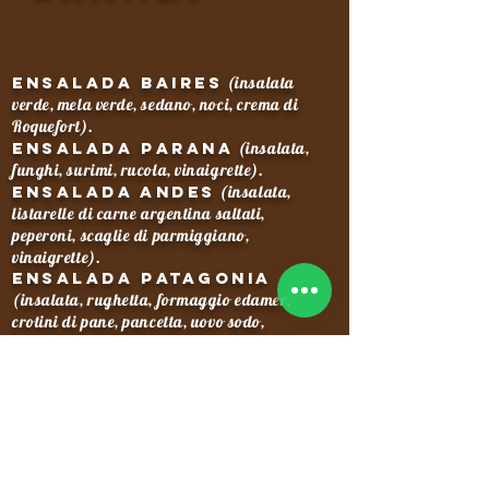
Ensalada Baires
(insalata
verde, mela verde, sedano, noci, crema di
Roquefort).
Ensalada Parana
(insalata,
funghi, surimi, rucola, vinaigrette).
Ensalada Andes
(insalata,
listarelle di carne argentina saltati,
peperoni, scaglie di parmiggiano,
vinaigrette).
Ensalada Patagonia
(insalata, rughetta, formaggio edamer,
crotini di pane, pancetta, uovo sodo,
vinaigrette).
Ensalada Pollito
(insalata,
sedano, pollo marinato, uva passa,
maionese).
Ensalada Tierra del
fuego
(rughetta, peperoni, pomodori
secchi, gamberetti piccanti, crostini di