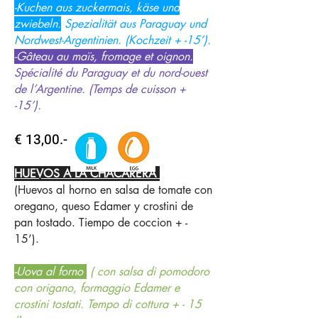
-Kuchen aus zuckermais, käse und
zwiebeln.
Spezialität aus Paraguay und
Nordwest-Argentinien. (Kochzeit + -15’).
-Gâteau au maïs, fromage et oignon.
Spécialité du Paraguay et du nord-ouest
de l’Argentine. (Temps de cuisson +
-15’).
€ 13,00.-
HUEVOS A LA CHACARERA
(Huevos al horno en salsa de tomate con
oregano, queso Edamer y crostini de
pan tostado. Tiempo de coccion + -
15’).
-Uova al forno
( con salsa di pomodoro
con origano, formaggio Edamer e
crostini tostati. Tempo di cottura + - 15