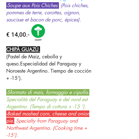
-Soupe aux Pois Chiches
(Pois chiches,
pommes de terre, carottes, oignon,
saucisse et bacon de porc, épices).
€ 14,00.-
CHIPÀ GUAZÙ
(Pastel de Maiz, cebolla y
queso.Especialidad del Paraguay y
Noroeste Argentino. Tiempo de cocción
+ -15’).
-Sformato di mais, formaggio e cipolla.
Specialità del Paraguay e del nord est
Argentino. (Tempo di cottura + -15 ‘).
-Baked mashed corn, cheese and onion
pie.
Specialty from Paraguay and
Northwest Argentina. (Cooking time +
-15’).