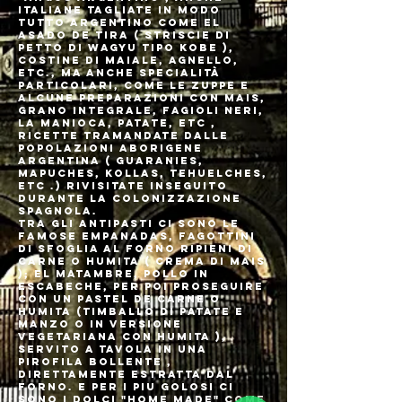
italiane tagliate in modo
tutto argentino come El
Asado de Tira ( Striscie di
Petto di Wagyu Tipo Kobe ),
costine di maiale, agnello,
etc., ma anche specialità
particolari, come le zuppe e
alcune preparazioni con mais,
grano integrale, fagioli neri,
la manioca, patate, etc ,
ricette tramandate dalle
popolazioni Aborigene
Argentina ( Guaranies,
Mapuches, Kollas, Tehuelches,
etc .) rivisitate inseguito
durante la colonizzazione
spagnola.
Tra gli antipasti ci sono le
famose Empanadas, fagottini
di sfoglia al forno ripieni di
Carne o Humita ( crema di mais
); el Matambre, Pollo in
Escabeche, per poi proseguire
con un Pastel de Carne o
Humita (Timballo di patate e
manzo o in versione
vegetariana con humita ),
servito a tavola in una
pirofila bollente ,
direttamente estratta dal
forno. E per i piu golosi ci
sono i dolci "Home Made" come