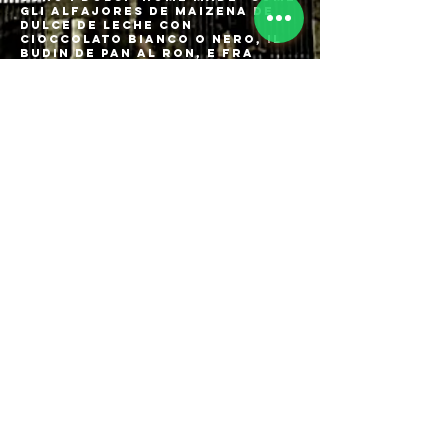
gli Alfajores De Maizena de
Dulce de Leche con
cioccolato bianco o nero, il
Budin de Pan al Ron, e fra
altri anche il famoso Dulce de
Leche Argentino:
indescrivibile morbida crema
al latte di colore bruno
lucido e di dolce sapore
simile alle caramelle Mou.
Disponiamo di una vasta lista
di Vini rigorosamente
Argentini ,
fra i rossi il, famoso Malbec
Argentino un vitigno
originario della Francia,
dove è ancora coltivato in
piccola parte nel Bordeaux e
nel sud. Questa vite ha
ritrovato una sua dimensione
ed un prestigio grazie
all'ottima e intensa
produzione nella zona di
Mendoza. Ma il Malbec
Argentino ha decisamente un
altro profilo rispetto al
cugino Francese, ha tannino
più soffici ed è molto più
concentrato , con un aroma di
frutta matura ; insomma un
vino robusto che viene
consumato generalmente