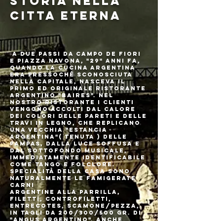
STORIA NELLA
CITTA ETERNA
a due passi da Campo de Fiori
e Piazza Navona, "29" anni fa,
quando la cucina argentina
era pressoché sconosciuta
nella Capitale, nasceva il
primo ed originale ristorante
argentino "baires". nel
nostro ristorante i clienti
vengono accolti dal calore
dei colori delle pareti e delle
travi in legno, che replicano
una vecchia "Estancia
Argentina"( Tenuta ) delle
Pampas, dalla luce soffusa e
dal sottofondo musicale,
immediatamente identificabile
come Tango e folclore.
Specialità della casa sono
naturalmente le famigerate
carni
Argentine alla Parrilla,
Filetti, Controfiletti,
Entrecotes, Scamone/Pezza,
in tagli da 200/300/500 gr. di
"Angus Argentino", anche