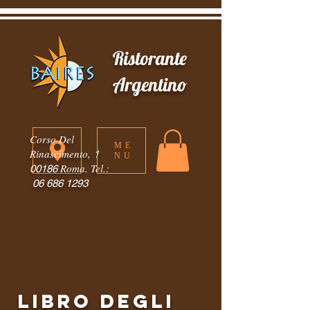
Ristorante
Argentino
Corso Del
ME
Rinascimento,
1
NU
Roma. Tel.:
00186
06 686 1293
libro degli