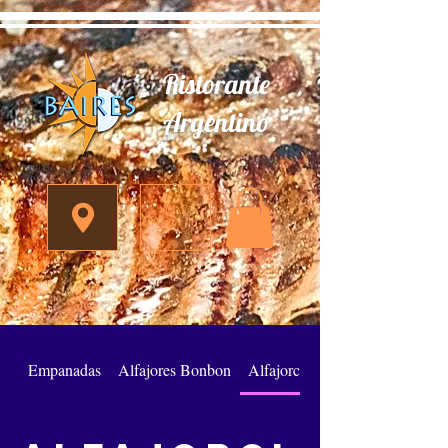
Ristorante
Argentino
ME
NU
Empanadas
Alfajores Bonbon
Alfajorcitos de Maizena