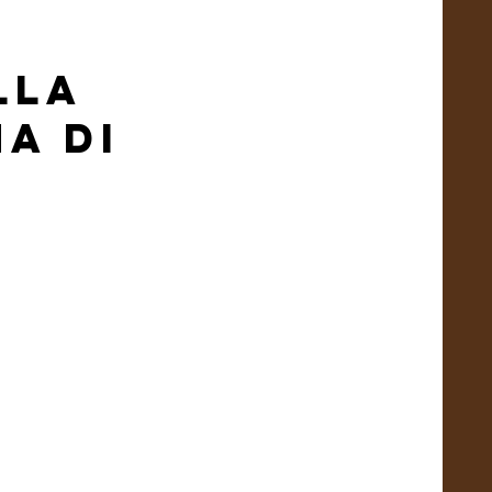
lla
a di